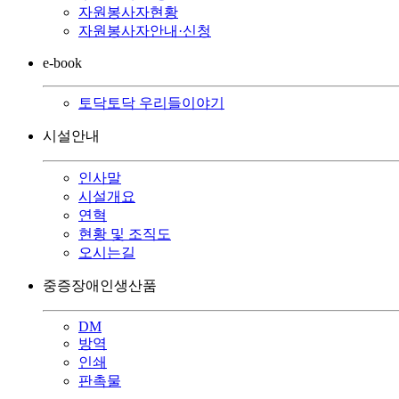
자원봉사자현황
자원봉사자안내·신청
e-book
토닥토닥 우리들이야기
시설안내
인사말
시설개요
연혁
현황 및 조직도
오시는길
중증장애인생산품
DM
방역
인쇄
판촉물