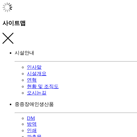
사이트맵
시설안내
인사말
시설개요
연혁
현황 및 조직도
오시는길
중증장애인생산품
DM
방역
인쇄
판촉물