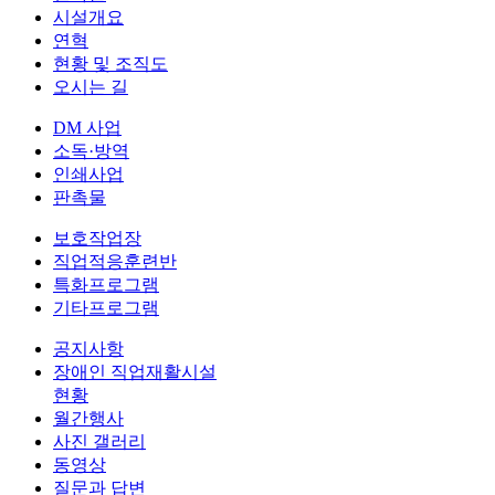
시설개요
연혁
현황 및 조직도
오시는 길
DM 사업
소독·방역
인쇄사업
판촉물
보호작업장
직업적응훈련반
특화프로그램
기타프로그램
공지사항
장애인 직업재활시설
현황
월간행사
사진 갤러리
동영상
질문과 답변