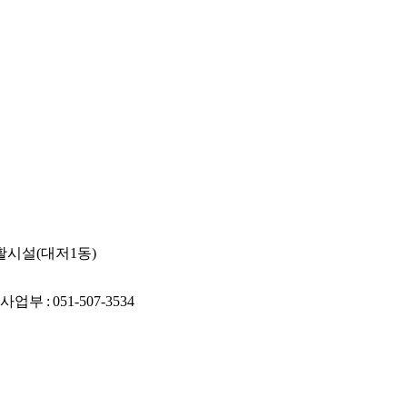
활시설(대저1동)
사업부
:
051-507-3534