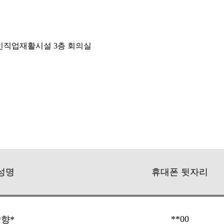
장애인직업재활시설 3층 회의실
성명
휴대폰 뒷자리
**00
*향*