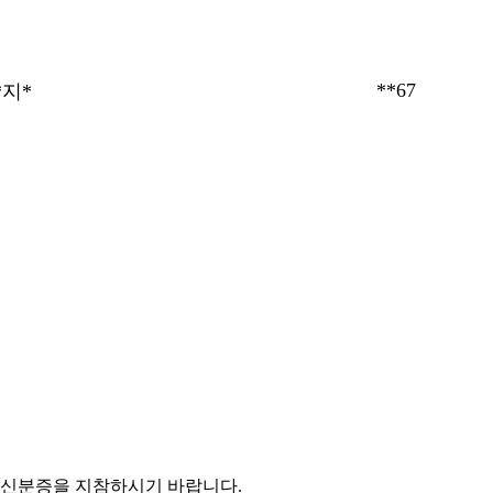
**67
*지*
여 신분증을 지참하시기 바랍니다.