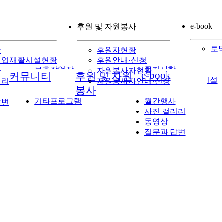
e-book
후원 및 자원봉사
토
항
후원자현황
직업재활시설현황
후원안내·신청
보호작업장
공지사항
사
자원봉사자현황
e-book
커뮤니티
후원 및 자원
직업적응훈련반
장애인 직업재활시설
러리
자원봉사자안내·신청
봉사
특화프로그램
현황
기타프로그램
월간행사
답변
사진 갤러리
동영상
질문과 답변