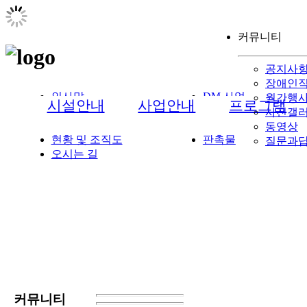
커뮤니티
공지사
장애인
인사말
DM 사업
월간행
시설안내
사업안내
프로그램
시설개요
소독·방역
사진갤
연혁
인쇄사업
동영상
현황 및 조직도
판촉물
질문과
오시는 길
커뮤니티