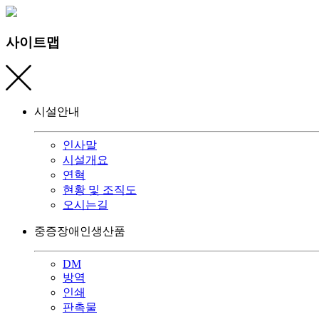
사이트맵
시설안내
인사말
시설개요
연혁
현황 및 조직도
오시는길
중증장애인생산품
DM
방역
인쇄
판촉물