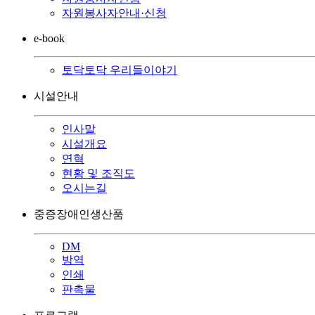
자원봉사자안내·신청
e-book
토닥토닥 우리들이야기
시설안내
인사말
시설개요
연혁
현황 및 조직도
오시는길
중증장애인생산품
DM
방역
인쇄
판촉물