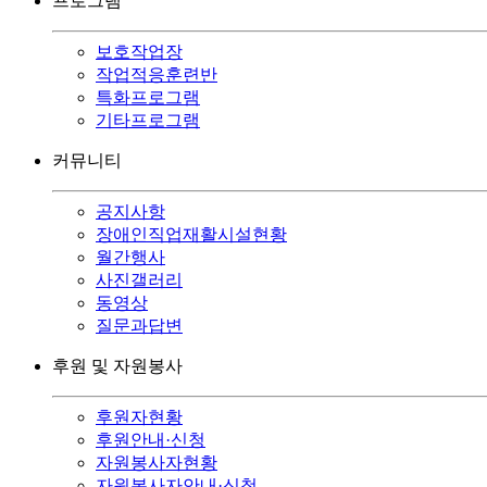
프로그램
보호작업장
작업적응훈련반
특화프로그램
기타프로그램
커뮤니티
공지사항
장애인직업재활시설현황
월간행사
사진갤러리
동영상
질문과답변
후원 및 자원봉사
후원자현황
후원안내·신청
자원봉사자현황
자원봉사자안내·신청